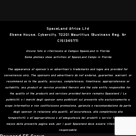
SpaceLand Africa Ltd
Ebene House, Cybercity, 72201 Mauritius (Business Reg. Nr
C15134577)
Alcune foto si riferiscono ai Campus SpaceLand in Florida
Some photoes show activities at SpaceLand Camps in Florida
The appearance of sponsor’s or advertiser’s trademarks and logos are provided for
convenience only. The sponsors and advertisers do not endorse, guarantee, warrant, or
recommend as to the quality, accuracy, completeness, timeliness, appropriateness or
suitability, any product or service provided therein and the sole entity responsible for
the quality of the products and services provided herein remains Spaceland / La
pubblicità o i marchi degli sponsor sono pubblicati sul presente sito esclusivamente a
scopo informativo e non costituiscono promozione, garanzia o raccomandazione da parte
degli sponsor in relazione alla qualità, all’accuratezza, alla completezza alla
tempestività o all’appropriatezza o all’adeguatezza dei prodotti o servizi forniti per
mezzo della presente pagina web, per i quali Spaceland deve essere ritenuto l’unico
responsabile