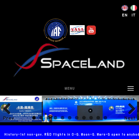
EN
IT
MENU
Prev
Next
ious
History-1st non-gov. R&D flights in 0-G, Moon-G, Mars-G open to anybo