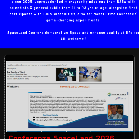
since 2005, unprecedented microgravity missions from NASA with
scientists & general public from 11 to 93 yrs of age, alongside first
participants with 100% disabilities, also for Nobel Prize Laureates'
game-changing experiments.
SpaceLand Centers democratize Space and enhance quality of life fo
All: welcome !
Conferenza SpaceLand 2026