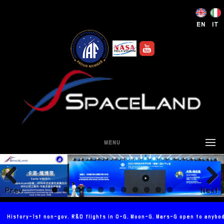
EN
IT
MENU
Prev
Next
ious
History-1st non-gov. R&D flights in 0-G, Moon-G, Mars-G open to anybo