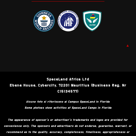
▲
SpaceLand Africa Ltd
Ebene House, Cybercity, 72201 Mauritius (Business Reg. Nr
C15134577)
Alcune foto si riferiscono ai Campus SpaceLand in Florida
Some photoes show activities at SpaceLand Camps in Florida
The appearance of sponsor’s or advertiser’s trademarks and logos are provided for
convenience only. The sponsors and advertisers do not endorse, guarantee, warrant, or
recommend as to the quality, accuracy, completeness, timeliness, appropriateness or