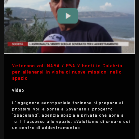
Veterano voli NASA / ESA Viberti in Calabria
per allenarsi in vista di nuove missioni nello
spazio
video
L'ingegnere aerospaziale torinese si prepara ai
prossimi voli e porta a Soverato il progetto
“Spaceland“, agenzia spaziale privata che apre a
tutti l’accesso allo spazio: «Valutiamo di creare qui
un centro di addestramento»