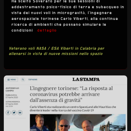
Ha scelto Soverato per le sue sessioni di
addestramento psico-fisico di terra e subacqueo in
vista dei nuovi voli in microgravità, l’ingegnere
aerospaziale torinese Carlo Viberti, alla continua
ricerca di ambienti che possano simulare le
condizioni
dettaglio
Veterano voli NASA / ESA Viberti in Calabria per
allenarsi in vista di nuove missioni nello spazio