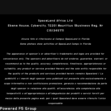
SpaceLand Africa Ltd
Ebene House, Cybercity, 72201 Mauritius (Business Reg. Nr
C15134577)
Alcune foto si riferiscono ai Campus SpaceLand in Florida
Some photoes show activities at SpaceLand Camps in Florida
The appearance of sponsor’s or advertiser’s trademarks and logos are provided for
convenience only. The sponsors and advertisers do not endorse, guarantee, warrant, or
recommend as to the quality, accuracy, completeness, timeliness, appropriateness or
suitability, any product or service provided therein and the sole entity responsible for
the quality of the products and services provided herein remains Spaceland / La
pubblicità o i marchi degli sponsor sono pubblicati sul presente sito esclusivamente a
scopo informativo e non costituiscono promozione, garanzia o raccomandazione da parte
degli sponsor in relazione alla qualità, all’accuratezza, alla completezza alla
tempestività o all’appropriatezza o all’adeguatezza dei prodotti o servizi forniti per
mezzo della presente pagina web, per i quali Spaceland deve essere ritenuto l’unico
responsabile
Powered F5 Group