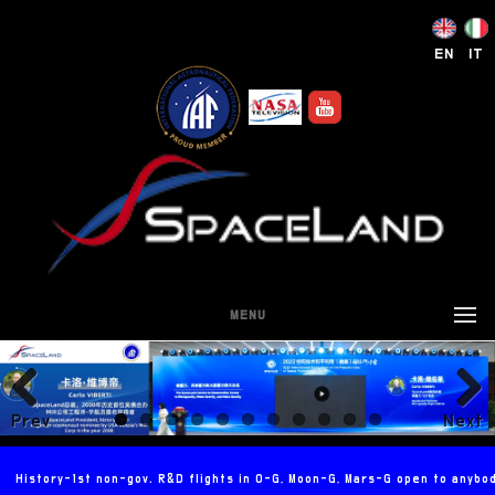
EN
IT
MENU
Prev
Next
ious
History-1st non-gov. R&D flights in 0-G, Moon-G, Mars-G open to anybo