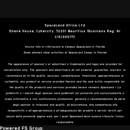
SpaceLand Africa Ltd
Ebene House, Cybercity, 72201 Mauritius (Business Reg. Nr
C15134577)
Alcune foto si riferiscono ai Campus SpaceLand in Florida
Some photoes show activities at SpaceLand Camps in Florida
The appearance of sponsor’s or advertiser’s trademarks and logos are provided for
convenience only. The sponsors and advertisers do not endorse, guarantee, warrant, or
recommend as to the quality, accuracy, completeness, timeliness, appropriateness or
suitability, any product or service provided therein and the sole entity responsible for
the quality of the products and services provided herein remains Spaceland / La
pubblicità o i marchi degli sponsor sono pubblicati sul presente sito esclusivamente a
scopo informativo e non costituiscono promozione, garanzia o raccomandazione da parte
degli sponsor in relazione alla qualità, all’accuratezza, alla completezza alla
tempestività o all’appropriatezza o all’adeguatezza dei prodotti o servizi forniti per
mezzo della presente pagina web, per i quali Spaceland deve essere ritenuto l’unico
responsabile
Powered F5 Group