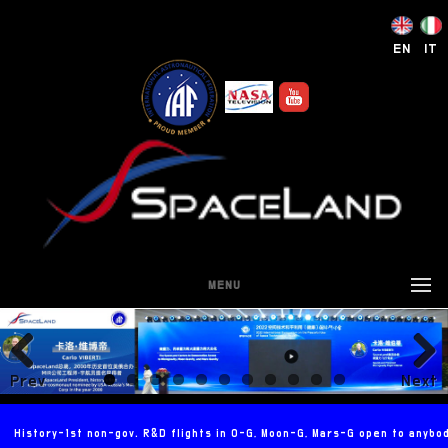
EN
IT
MENU
Prev
Next
ious
History-1st non-gov. R&D flights in 0-G, Moon-G, Mars-G open to anybo