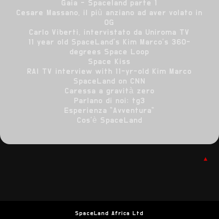
Gaia - Spaceland parte 1
Cesare Massano, il più anziano ad aver volato in
0G
Carlo Viberti, intervistato da Uniroma TV
11 year old SpaceLand's Kim Marco's 360-
degrees Space Loop
Space Kiss
RAI TV interview with 11-yr-old Kim Marco
SpaceLand on CNN
Caressa a gravità zero
Parlano di noi: tg3
Esperienza "Avventura"
Cos'è SpaceLand
▲
SpaceLand Africa Ltd