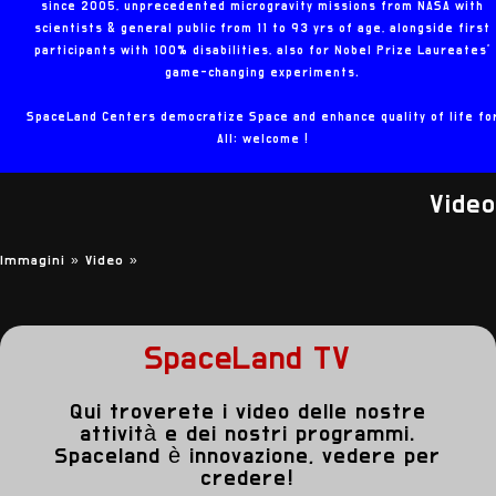
since 2005, unprecedented microgravity missions from NASA with
scientists & general public from 11 to 93 yrs of age, alongside first
participants with 100% disabilities, also for Nobel Prize Laureates'
game-changing experiments.
SpaceLand Centers democratize Space and enhance quality of life fo
All: welcome !
Video
Immagini »
Video
»
SpaceLand TV
Qui troverete i video delle nostre
attività e dei nostri programmi.
Spaceland è innovazione, vedere per
credere!