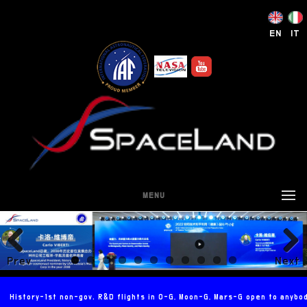
EN
IT
MENU
Prev
Next
ious
History-1st non-gov. R&D flights in 0-G, Moon-G, Mars-G open to anybo