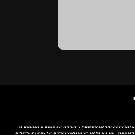
The appearance of sponsor’s or advertiser’s trademarks and logos are provided f
suitability, any product or service provided therein and the sole entity responsibl