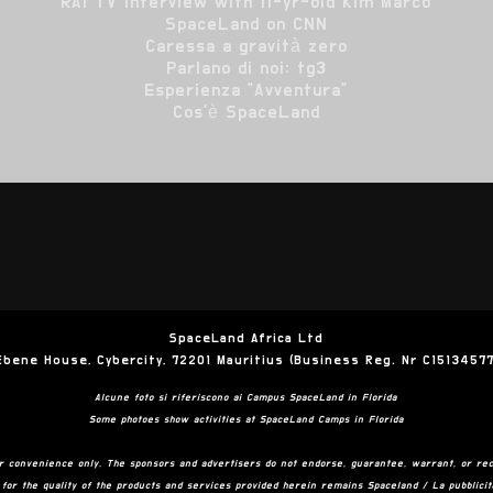
RAI TV interview with 11-yr-old Kim Marco
SpaceLand on CNN
Caressa a gravità zero
Parlano di noi: tg3
Esperienza "Avventura"
Cos'è SpaceLand
SpaceLand Africa Ltd
Ebene House, Cybercity, 72201 Mauritius (Business Reg. Nr C15134577
Alcune foto si riferiscono ai Campus SpaceLand in Florida
Some photoes show activities at SpaceLand Camps in Florida
or convenience only. The sponsors and advertisers do not endorse, guarantee, warrant, or rec
e for the quality of the products and services provided herein remains Spaceland / La pubblici