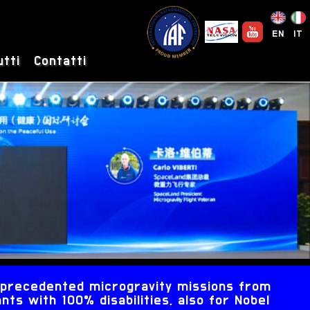
EN
IT
utti
Contatti
unprecedented microgravity missions from
nts with 100% disabilities, also for Nobel