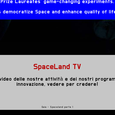
Prize Laureates' game-changing experiments.
democratize Space and enhance quality of life
SpaceLand TV
video delle nostre attività e dei nostri progr
innovazione, vedere per credere!
Gaia - Spaceland parte 1