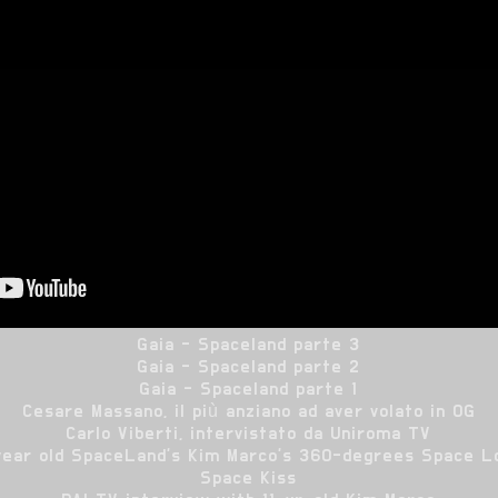
Gaia - Spaceland parte 3
Gaia - Spaceland parte 2
Gaia - Spaceland parte 1
Cesare Massano, il più anziano ad aver volato in 0G
Carlo Viberti, intervistato da Uniroma TV
 year old SpaceLand's Kim Marco's 360-degrees Space L
Space Kiss