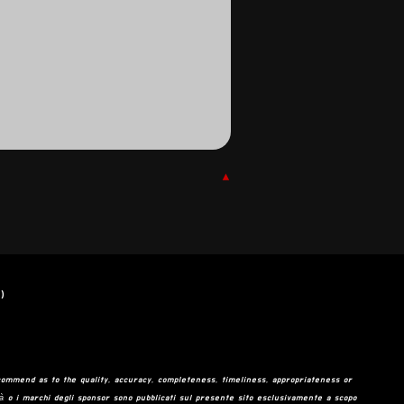
▲
)
ommend as to the quality, accuracy, completeness, timeliness, appropriateness or
tà o i marchi degli sponsor sono pubblicati sul presente sito esclusivamente a scopo