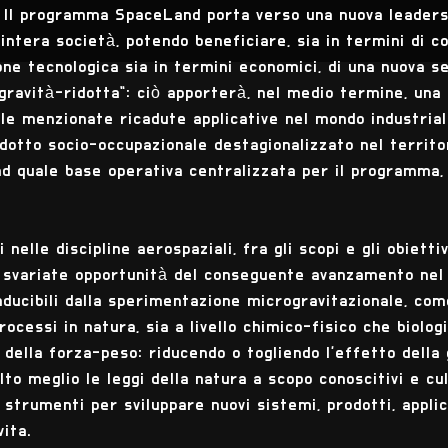
 Il programma SpaceLand porta verso una nuova leadershi
intera società, potendo beneficiare, sia in termini di c
one tecnologica sia in termini economici, di una nuova s
gravità-ridotta": ciò apporterà, nel medio termine, una u
 le menzionate ricadute applicative nel mondo industrial
indotto socio-occupazionale destagionalizzato nel territo
 quale base operativa centralizzata per il programma, 
i nelle discipline aerospaziali, fra gli scopi e gli obietti
e svariate opportunità del conseguente avanzamento nel
inducibili dalla sperimentazione microgravitazionale, co
ocessi in natura, sia a livello chimico-fisico che biolo
 della forza-peso: riducendo o togliendo l'effetto della 
to meglio le leggi della natura a scopo conoscitivi e cult
 strumenti per sviluppare nuovi sistemi, prodotti, appli
vita.