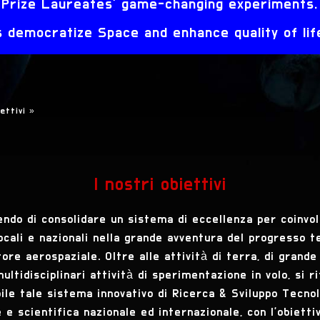
Prize Laureates' game-changing experiments.
democratize Space and enhance quality of life
iettivi
»
I nostri obiettivi
ndo di consolidare un sistema di eccellenza per coinvol
locali e nazionali nella grande avventura del progresso 
tore aerospaziale. Oltre alle attività di terra, di grand
ultidisciplinari attività di sperimentazione in volo, si 
bile tale sistema innovativo di Ricerca & Sviluppo Tecno
e e scientifica nazionale ed internazionale, con l'obiett