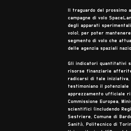
Il traguardo del prossimo 
campagne di volo SpaceLan
degli apparati sperimental
volo), per poter mantenere 
segmento di volo che attua
delle agenzia spaziali nazio
Gli indicatori quantitativ
risorse finanziarie afferit
radicarsi di tale iniziativ
testimoniano il potenziale 
apprezzamento ufficiale ric
Commissione Europea, Minist
scientifici (includendo Re
Sestriere, Comune di Bardo
Sanità, Politecnico di Tori