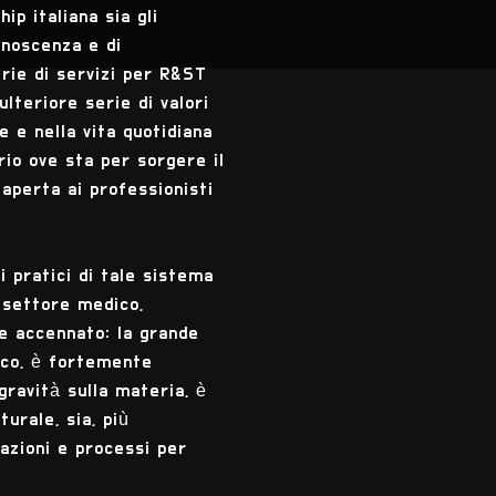
p italiana sia gli
onoscenza e di
erie di servizi per R&ST
lteriore serie di valori
e e nella vita quotidiana
rio ove sta per sorgere il
aperta ai professionisti
vi pratici di tale sistema
 settore medico,
me accennato: la grande
gico, è fortemente
gravità sulla materia, è
urale, sia, più
cazioni e processi per