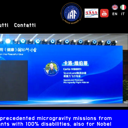
EN
IT
utti
Contatti
unprecedented microgravity missions from
nts with 100% disabilities, also for Nobel