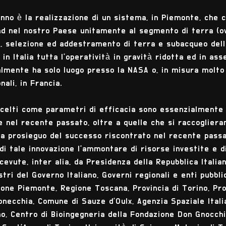
anno è la realizzazione di un sistema, in Piemonte, che 
d nel nostro Paese unitamente al segmento di terra (ov
i, selezione ed addestramento di terra e subacqueo del
in Italia tutta l'operatività in gravità ridotta ed in ass
lmente ha solo luogo presso la NASA o, in misura molto 
nali, in Francia.
i scelti come parametri di efficacia sono essenzialmente
e nel recente passato, oltre a quelle che si raccogliera
a, a prosieguo del successo riscontrato nel recente pass
di tale innovazione l'ammontare di risorse investite e d
evute, inter alia, da Presidenza della Repubblica Italia
ri del Governo Italiano, Governi regionali e enti pubbli
gione Piemonte, Regione Toscana, Provincia di Torino, Pr
necchia, Comune di Sauze d'Oulx, Agenzia Spaziale Italia
no, Centro di Bioingegneria della Fondazione Don Gnocchi 