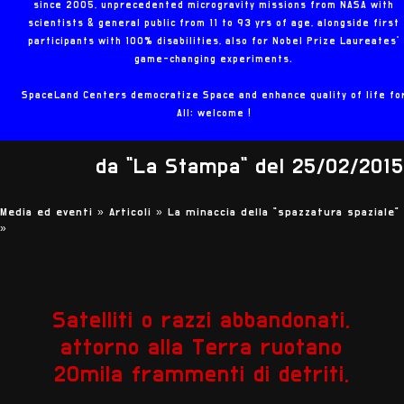
since 2005, unprecedented microgravity missions from NASA with
scientists & general public from 11 to 93 yrs of age, alongside first
participants with 100% disabilities, also for Nobel Prize Laureates'
game-changing experiments.
SpaceLand Centers democratize Space and enhance quality of life fo
All: welcome !
da "La Stampa" del 25/02/2015
Media ed eventi »
Articoli »
La minaccia della “spazzatura spaziale”
»
Satelliti o razzi abbandonati,
attorno alla Terra ruotano
20mila frammenti di detriti.