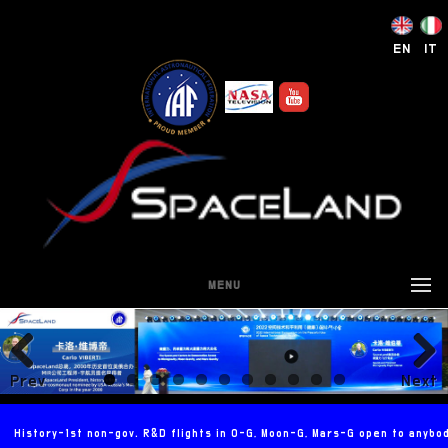
EN
IT
MENU
Prev
Next
ious
History-1st non-gov. R&D flights in 0-G, Moon-G, Mars-G open to anybo