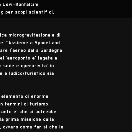
a Levi-Montalcini
g per scopi scientifici,
ica microgravitazionale di
de. ''Assieme a SpaceLand
lare l'aereo dalla Sardegna
ell'aeroporto e' legata a
a sede e operativita' in
e e ludico/turistico sia
un elemento di enorme
n termini di turismo
tante e' che ci potrebbe
la prima missione dalla
, ovvero come far si che le