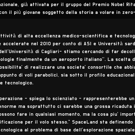
azionale, già attivata per il gruppo del Premio Nobel Rit
on il più giovane soggetto della storia a volare in zero-
ttività di alta eccellenza medico-scientifica e tecnolog
 accelerate nel 2010 per conto di ASI e Università sar
dell'Università di Cagliari- stiamo cercando di far decol
logie finalmente da un aeroporto italiano''. La scelta d
possibilita' di realizzare una societa' consortile che abbi
punto di voli parabolici, sia sotto il profilo educazional
 e tecnologico.
 operazione - spiega lo scienziato - rappresenterebbe 
enorme ma soprattutto ci sarebbe una grossa ricaduta i
 possono fare in qualsiasi momento, ma la cosa piu' impor
ificazione per il volo stesso." SpaceLand sta definendo 
cnologica al problema di base dell'esplorazione spaziale