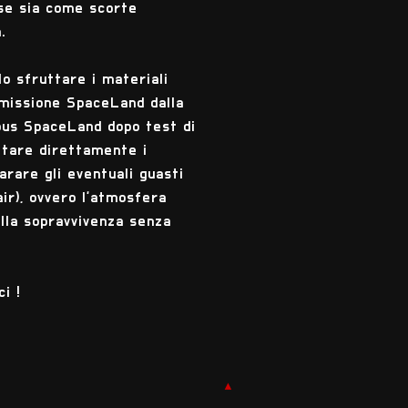
tese sia come scorte
.
lo sfruttare i materiali
a missione SpaceLand dalla
mpus SpaceLand dopo test di
ttare direttamente i
arare gli eventuali guasti
ir), ovvero l'atmosfera
alla sopravvivenza senza
i !
▲