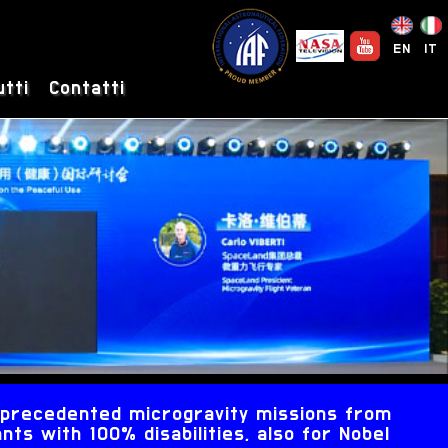
EN
IT
utti
Contatti
unprecedented microgravity missions from
nts with 100% disabilities, also for Nobel