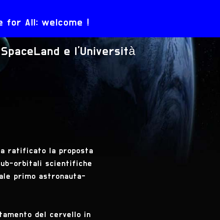
 for All: welcome !
SpaceLand e l'Università
ha ratificato la proposta
ub-orbitali scientifiche
uale primo astronauta-
tamento del cervello in