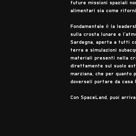
future missioni spaziali no
alimentari sia come riforni
Fondamentale è la leadershi
sulla crosta lunare e l'atm
Sardegna, aperta a tutti c
terra e simulazioni subacq
materiali presenti nella c
direttamente sul suolo extr
marziana, che per quanto p
doverseli portare da casa (
Con SpaceLand, puoi arrivar