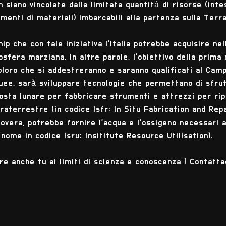
n siano vincolate dalla limitata quantità di risorse (in
menti di materiali) imbarcabili alla partenza sulla Terra
p che con tale iniziativa l'Italia potrebbe acquisire nel
osfera marziana. In altre parole, l'obiettivo della prim
oloro che si addestreranno e saranno qualificati al Ca
uee, sarà sviluppare tecnologie che permettano di sfru
rosta lunare per fabbricare strumenti e attrezzi per rip
aterrestre (in codice Isfr: In Situ Fabrication and Repa
overa, potrebbe fornire l'acqua e l'ossigeno necessari 
nome in codice Isru: Insititute Resource Utilisation).
e anche tu ai limiti di scienza e conoscenza ! Contattac