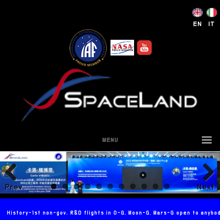
EN
IT
MENU
Prev
Next
ious
History-1st non-gov. R&D flights in 0-G, Moon-G, Mars-G open to anybo