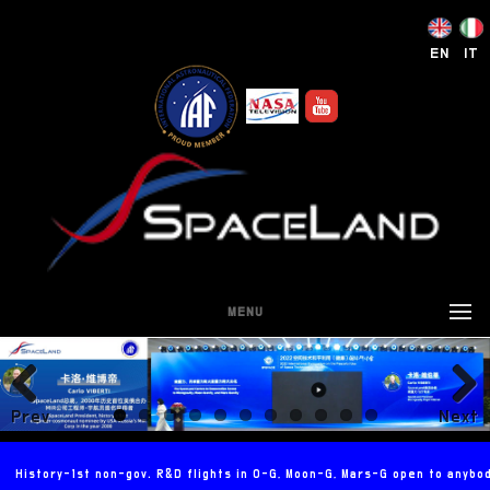
EN
IT
MENU
Prev
Next
ious
History-1st non-gov. R&D flights in 0-G, Moon-G, Mars-G open to anybo