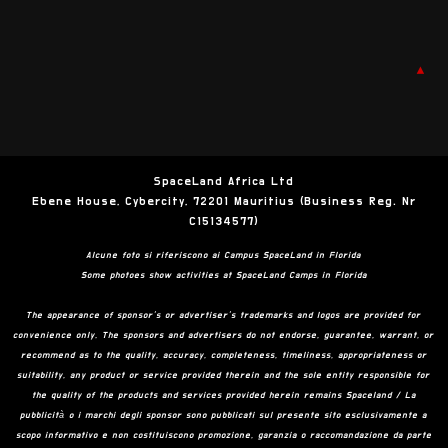
▲
SpaceLand Africa Ltd
Ebene House, Cybercity, 72201 Mauritius (Business Reg. Nr
C15134577)
Alcune foto si riferiscono ai Campus SpaceLand in Florida
Some photoes show activities at SpaceLand Camps in Florida
The appearance of sponsor’s or advertiser’s trademarks and logos are provided for
convenience only. The sponsors and advertisers do not endorse, guarantee, warrant, or
recommend as to the quality, accuracy, completeness, timeliness, appropriateness or
suitability, any product or service provided therein and the sole entity responsible for
the quality of the products and services provided herein remains Spaceland / La
pubblicità o i marchi degli sponsor sono pubblicati sul presente sito esclusivamente a
scopo informativo e non costituiscono promozione, garanzia o raccomandazione da parte